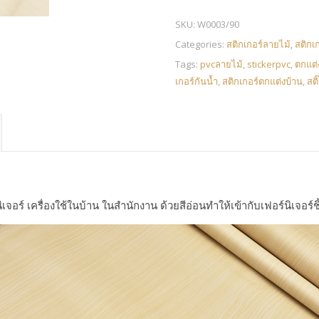
SKU:
W0003/90
Categories:
สติกเกอร์ลายไม้
,
สติกเ
Tags:
pvcลายไม้
,
stickerpvc
,
ตกแต
เกอร์กันน้ำ
,
สติกเกอร์ตกแต่งบ้าน
,
สติ
อร์ เครื่องใช้ในบ้าน ในสำนักงาน ด้วยสีอ่อนทำให้เข้ากับเฟอร์นิเจอร์ชิ