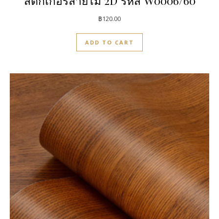
สติกเกอร์ลายไม้ 2D รหัส W0006/60
฿
120.00
ADD TO CART