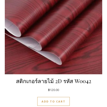
สติกเกอร์ลายไม้ 2D รหัส W0042
฿
120.00
ADD TO CART