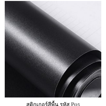
สติกเกอร์สีพื้น รหัส P03