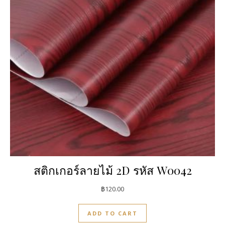
สติกเกอร์ลายไม้ 2D รหัส W0042
฿
120.00
ADD TO CART